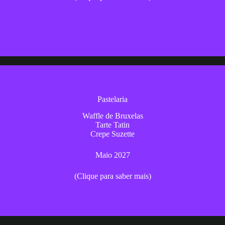
Inscrição
Pastelaria
Um curso com um delicioso mergulho no mundo da pastelaria
Waffle de Bruxelas
Tarte Tatin
Maio 2027
Crepe Suzette
Maio 2027
Inscrição
(Clique para saber mais)