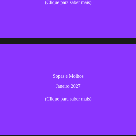
(Clique para saber mais)
Inscrição
Aprenda a fazer sopas e molhos deliciosos
Sopas e Molhos
Janeiro 2027
Janeiro 2027
(Clique para saber mais)
Inscrição