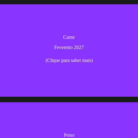
Descubra os segredos de pratos de carne perfeitamente preparados
Carne
Fevereiro 2027
Fevereiro 2027
(Clique para saber mais)
Inscrição
Conheça diversas técnicas de pesca de deliciosos pratos de peixe
Peixe