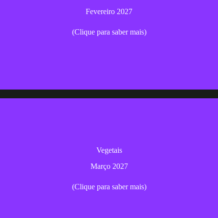
Fevereiro 2027
Fevereiro 2027
(Clique para saber mais)
Inscrição
Surpreenda-se com formas criativas de preparar legumes
Vegetais
Março 2027
Março 2027
(Clique para saber mais)
Inscrição