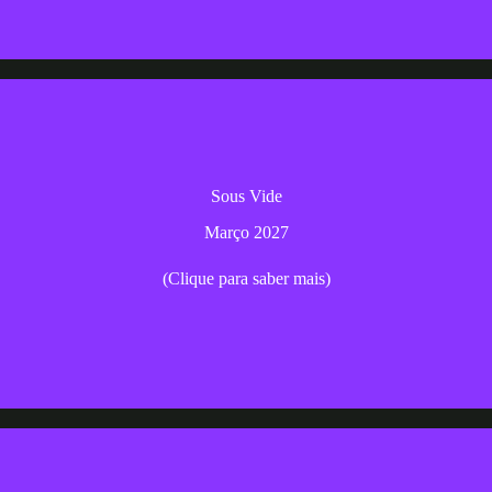
ergulhe no mundo da culinária sous vide para pratos tenros e saboros
Sous Vide
Março 2027
Março 2027
(Clique para saber mais)
Inscrição