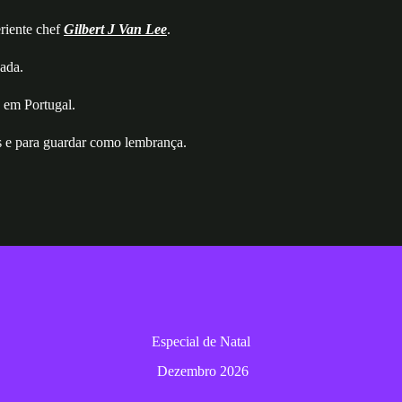
eriente chef
Gilbert J Van Lee
.
zada.
 em Portugal.
as e para guardar como lembrança.
como fazer uma tradicional ceia de Natal. Venha aprender a preparar e
Especial de Natal
Dezembro 2026
Dezembro 2026