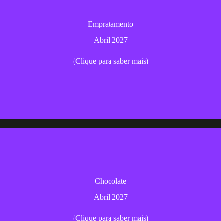
forme os seus pratos em verdadeiras obras de arte com técnicas de dec
Empratamento
Abril 2027
Abril 2027
(Clique para saber mais)
Inscrição
Um curso com um delicioso mergulho no mundo do chocolate
Chocolate
Abril 2027
Abril 2027
(Clique para saber mais)