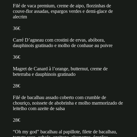
Filé de vaca premium, creme de aipo, florzinhas de
couve-flor assadas, espargos verdes e demi-glace de
alecrim
36€
Carré D’agneau com crostini de ervas, abóbora,
dauphinois gratinado e molho de conhaue au poivre
36€
Magret de Canard à l’orange, butternut, creme de
beterraba e dauphinois gratinado
28€
Filé de bacalhau assado coberto com crumble de
chouriço, noissete de abobrinha e molho marmorizado de
leitelho com azeite de salsa
28€
“Oh my god” bacalhau al papillote, filete de bacalhau,