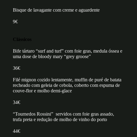
Bisque de lavagante com creme e aguardente
9€
Clássicos
Bife tártaro “surf and turf” com foie gras, medula óssea e
uma dose de bloody mary “grey groose”
36€
Filé mignon cozido lentamente, muffin de puré de batata
recheado com geleia de cebola, coberto com espuma de
couve-flor e molho demi-glace
34€
“Tournedos Rossini” servidos com foie gras assado,
trufa preta e redução de molho de vinho do porto
44€